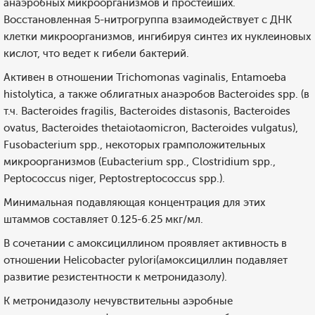
анаэробных микроорганизмов и простейших.
Восстановленная 5-нитрогруппа взаимодействует с ДНК
клетки микроорганизмов, ингибируя синтез их нуклеиновых
кислот, что ведет к гибели бактерий.
Активен в отношении Trichomonas vaginalis, Entamoeba
histolytica, а также облигатных анаэробов Bacteroides spp. (в
т.ч. Bacteroides fragilis, Bacteroides distasonis, Bacteroides
ovatus, Bacteroides thetaiotaomicron, Bacteroides vulgatus),
Fusobacterium spp., некоторых грамположительных
микроорганизмов (Eubacterium spp., Clostridium spp.,
Peptococcus niger, Peptostreptococcus spp.).
Минимальная подавляющая концентрация для этих
штаммов составляет 0.125-6.25 мкг/мл.
В сочетании с амоксициллином проявляет активность в
отношении Helicobacter pylori(амоксициллин подавляет
развитие резистентности к метронидазолу).
К метронидазолу нечувствительны аэробные