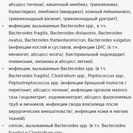
абсцесс печени/, кишечный амебиаз, трихомониаз,
балантидиаз, лямблиоз (жиардиаз), кожный лейшманиоз,
трихомонадный вагинит, трихомонадный уретрит);
инфекции, вызываемые Bacteroides spp., в т.ч.
Bacteroides fragilis, Bacteroides distasonis, Bacteroides
ovatus, Bacteroides thetaiotaomicron, Bacteroides vulgatus
(инфекции костей и суставов, инфекции ЦНС /в т.ч.
менингит, абсцесс мозга/, бактериальный эндокардит,
пневмония, эмпиема и абсцесс легких);
инфекции, вызываемые Bacteroides spp. (в т.ч.
Bacteroides fragilis), Clostridium spp., Peptococcus spp.,
Peptostreptococcus spp. (инфекции брюшной полости /
перитонит, абсцесс печени/, инфекции органов малого
таза /эндометрит, эндомиометрит, абсцесс фаллопиевых
труб и яичников, инфекции свода влагалища после
хирургических вмешательств/, инфекции кожи и мягких
тканей);
сепсис, вызываемый Bacteroides spp. (в т.ч. Bacteroides
fragilis) и Clostridium spp.;