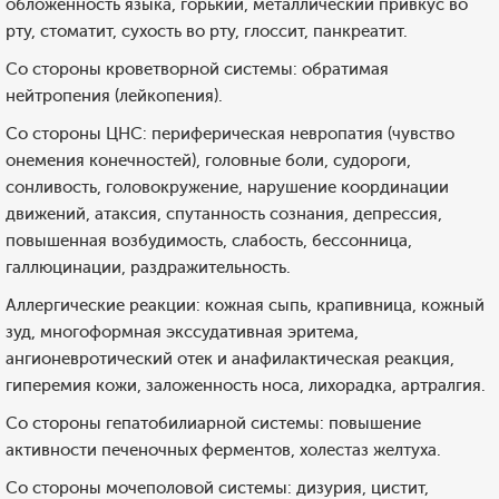
обложенность языка, горький, металлический привкус во
рту, стоматит, сухость во рту, глоссит, панкреатит.
Со стороны кроветворной системы: обратимая
нейтропения (лейкопения).
Со стороны ЦНС: периферическая невропатия (чувство
онемения конечностей), головные боли, судороги,
сонливость, головокружение, нарушение координации
движений, атаксия, спутанность сознания, депрессия,
повышенная возбудимость, слабость, бессонница,
галлюцинации, раздражительность.
Аллергические реакции: кожная сыпь, крапивница, кожный
зуд, многоформная экссудативная эритема,
ангионевротический отек и анафилактическая реакция,
гиперемия кожи, заложенность носа, лихорадка, артралгия.
Со стороны гепатобилиарной системы: повышение
активности печеночных ферментов, холестаз желтуха.
Со стороны мочеполовой системы: дизурия, цистит,