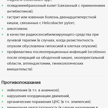
псевдомембранозный колит (связанный с применением
антибиотиков);
гастрит или язвенная болезнь двенадцатиперстной
кишки, связанные с Helicobacter pylori;
алкоголизм;
в качестве радиосенсибилизирующего средства при
лучевой терапии (в случаях, когда резистентность
опухоли обусловлена гипоксией в клетках опухоли);
профилактика послеоперационных инфекций (особенно
после операций на ободочной кишке, околоректальной
области, аппендэктомии, гинекологических
вмешательств).
Противопоказания
лейкопения (в т.ч. в анамнезе);
нарушения координации движений,
органические поражения ЦНС (в т.ч. эпилепсия);
печеночная недостаточность (в случае назначения в