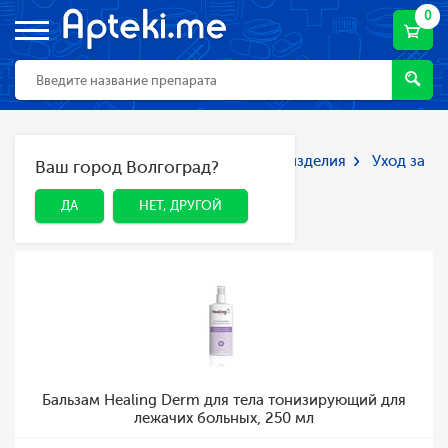
0
Главная
Каталог
Мед. приборы и изделия
Уход за
Ваш город Волгоград?
ДА
НЕТ, ДРУГОЙ
больными
Уход за больными
ДА
НЕТ, ДРУГОЙ
Бальзам Healing Derm для тела тонизирующий для
лежачих больных, 250 мл