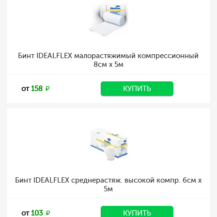
Бинт IDEALFLEX малорастяжимый компрессионный
8см х 5м
от
158
КУПИТЬ
Бинт IDEALFLEX среднерастяж. высокой компр. 6см х
5м
от
103
КУПИТЬ