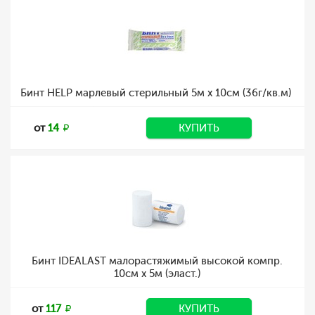
Бинт HELP марлевый стерильный 5м х 10см (36г/кв.м)
от
14
КУПИТЬ
Бинт IDEALAST малорастяжимый высокой компр.
10см х 5м (эласт.)
от
117
КУПИТЬ