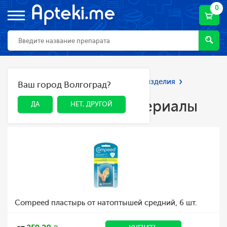
0
Главная
Каталог
Мед. приборы и изделия
Ваш город Волгоград?
ДА
НЕТ, ДРУГОЙ
Перевязочные материалы
Перевязочные материалы
ДА
НЕТ, ДРУГОЙ
Compeed пластырь от натоптышей средний, 6 шт.