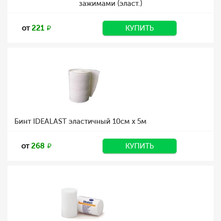
зажимами (эласт.)
от
221
КУПИТЬ
Бинт IDEALAST эластичный 10см х 5м
от
268
КУПИТЬ