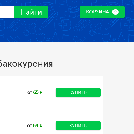
Найти
КОРЗИНА
0
абакокурения
от
65
КУПИТЬ
от
64
КУПИТЬ