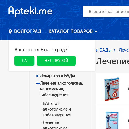
КАТАЛОГ ТОВАРОВ
ВОЛГОГРАД
Ваш город Волгоград?
Главная
Каталог
Лекарства и БАДы
Лече
Лечение
ДА
НЕТ, ДРУГОЙ
Категории
Лекарства и БАДы
Лечение алкоголизма,
наркомании,
табакокурения
БАДы от
алкоголизма и
табакокурения
Лечение
алкоголизма