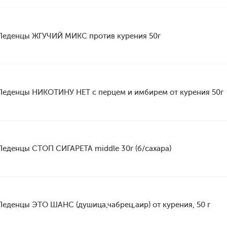
Леденцы ЖГУЧИЙ МИКС против курения 50г
Леденцы НИКОТИНУ НЕТ с перцем и имбирем от курения 50г
Леденцы СТОП СИГАРЕТА middle 30г (б/сахара)
Леденцы ЭТО ШАНС (душица,чабрец,аир) от курения, 50 г