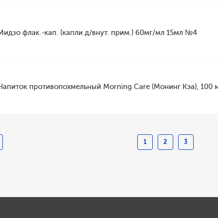
Мидзо флак.-кап. (капли д/внут. прим.) 60мг/мл 15мл №4
Напиток противопохмельный Morning Care (Монинг Кэа), 100 
1
2
3