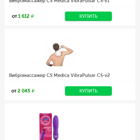
Вибромассажер CS Medica VibraPulsar CS-v1
от
1 612
КУПИТЬ
Вибромассажер CS Medica VibraPulsar CS-v2
от
2 043
КУПИТЬ