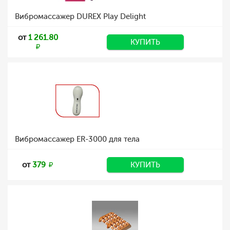
Вибромассажер DUREX Play Delight
от
1 261.80
КУПИТЬ
Вибромассажер ER-3000 для тела
от
379
КУПИТЬ