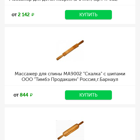
от
2 142
КУПИТЬ
Массажер для спины МА9002 "Скалка" с шипами
ООО "Тимбэ Продакшен" Россия,г.Барнаул
от
844
КУПИТЬ