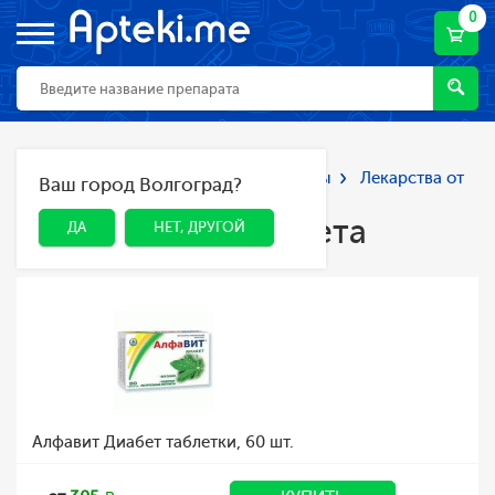
0
Главная
Каталог
Лекарства и БАДы
Лекарства от
Ваш город Волгоград?
ДА
НЕТ, ДРУГОЙ
диабета
Лекарства от диабета
ДА
НЕТ, ДРУГОЙ
Алфавит Диабет таблетки, 60 шт.