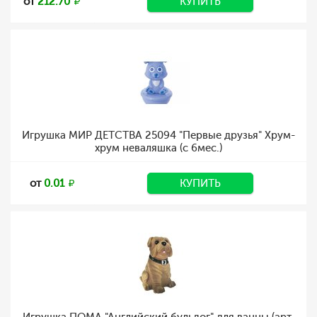
от
212.70
КУПИТЬ
Игрушка МИР ДЕТСТВА 25094 "Первые друзья" Хрум-
хрум неваляшка (с 6мес.)
от
0.01
КУПИТЬ