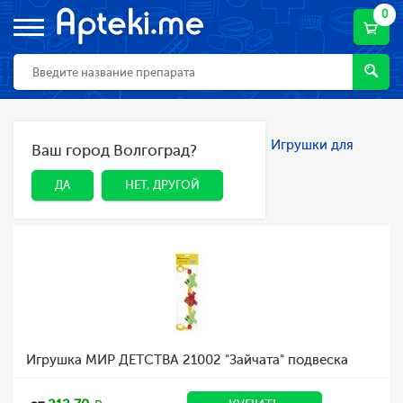
0
Главная
Каталог
Мама и малыш
Игрушки для
Ваш город Волгоград?
ДА
НЕТ, ДРУГОЙ
детей
Игрушки для детей
ДА
НЕТ, ДРУГОЙ
Игрушка МИР ДЕТСТВА 21002 "Зайчата" подвеска