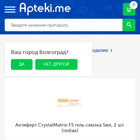
0
Главная
Каталог
Мед. приборы и изделия
Ваш город Волгоград?
ДА
НЕТ, ДРУГОЙ
Презервативы
Презервативы
ДА
НЕТ, ДРУГОЙ
Актиферт CrystalMatrix-FS гель-смазка 5мл, 2 шт.
(тюбик)