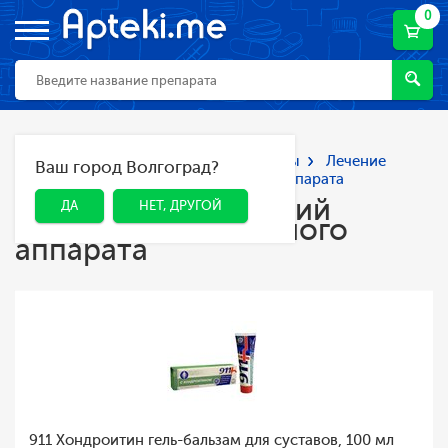
0
Главная
Каталог
Лекарства и БАДы
Лечение
Ваш город Волгоград?
ДА
НЕТ, ДРУГОЙ
заболеваний опорно-двигательного аппарата
Лечение заболеваний
ДА
НЕТ, ДРУГОЙ
опорно-двигательного
аппарата
911 Хондроитин гель-бальзам для суставов, 100 мл