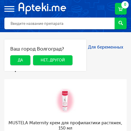
0
Главная
Каталог
Мама и малыш
Для беременных
Ваш город Волгоград?
ДА
НЕТ, ДРУГОЙ
и кормящих мам
Для беременных и
ДА
НЕТ, ДРУГОЙ
кормящих мам
MUSTELA Maternity крем для профилактики растяжек,
150 мл