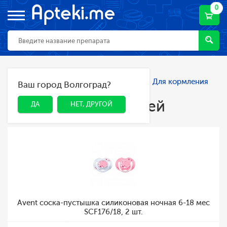
0
Главная
Каталог
Мама и малыш
Для кормления
Ваш город Волгоград?
ДА
НЕТ, ДРУГОЙ
детей
Для кормления детей
ДА
НЕТ, ДРУГОЙ
Avent соска-пустышка силиконовая ночная 6-18 мес
SCF176/18, 2 шт.