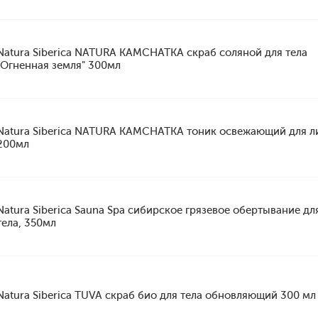
Natura Siberica NATURA KAMCHATKA скраб соляной для тела
"Огненная земля" 300мл
Natura Siberica NATURA KAMCHATKA тоник освежающий для л
200мл
Natura Siberica Sauna Spa сибирское грязевое обертывание дл
тела, 350мл
Natura Siberica TUVA скраб био для тела обновляющий 300 мл