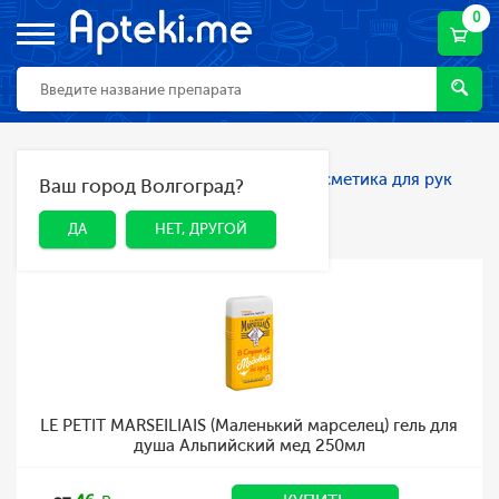
0
Главная
Каталог
Косметика
Косметика для рук
Ваш город Волгоград?
ДА
НЕТ, ДРУГОЙ
Косметика для рук
ДА
НЕТ, ДРУГОЙ
LE PETIT MARSEILIAIS (Маленький марселец) гель для
душа Альпийский мед 250мл