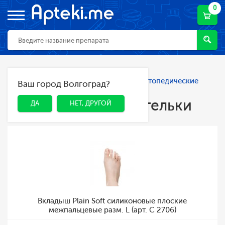
0
Главная
Каталог
Ортопедия
Ортопедические
Ваш город Волгоград?
ДА
НЕТ, ДРУГОЙ
стельки
Ортопедические стельки
ДА
НЕТ, ДРУГОЙ
Вкладыш Plain Soft силиконовые плоские
межпальцевые разм. L (арт. C 2706)