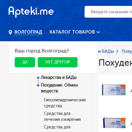
КАТАЛОГ ТОВАРОВ
ВОЛГОГРАД
Ваш город Волгоград?
Главная
Каталог
Лекарства и БАДы
Поху
Похуде
ДА
НЕТ, ДРУГОЙ
Категории
Лекарства и БАДы
Похудение. Обмен
веществ
Гиполипидемические
средства
Средства для
лечения ожирения
Средства для