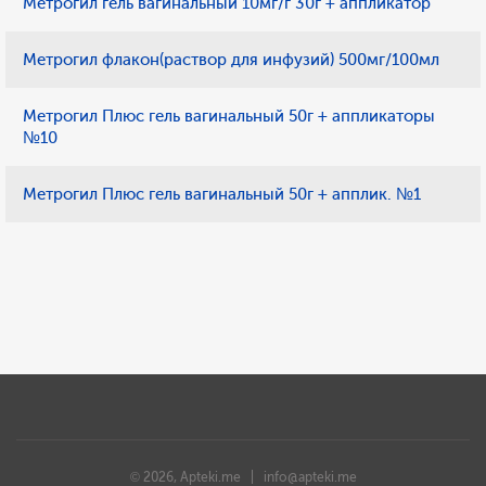
Метрогил гель вагинальный 10мг/г 30г + аппликатор
Метрогил флакон(раствор для инфузий) 500мг/100мл
Метрогил Плюс гель вагинальный 50г + аппликаторы
№10
Метрогил Плюс гель вагинальный 50г + апплик. №1
© 2026, Apteki.me |
info@apteki.me