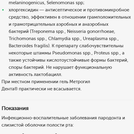
melaninogenicus, Selenomonas spp;
хлоргексидин — антисептическое и противомикробное
средство, эффективен в отношении грамположительных
и грамотрицательных аэробных и анаэробных
бактерий (Treponema spp., Neisseria gonorrhoeae,
Trichomonas spp., Chlamydia spp., Ureaplasma spp.,
Bacteroides fragilis). К препарату слабочувствительны
некоторые штаммы Pseudomonas spp., Proteus spp., а
также устойчивы кислотоустойчивые формы бактерий,
споры бактерий. Не нарушает функциональную
активность лактобацилл.
При местном применении гель Метрогил
Дента® практически не всасывается.
Показания
Инфекционно-воспалительные заболевания пародонта и
слизистой оболочки полости рта: