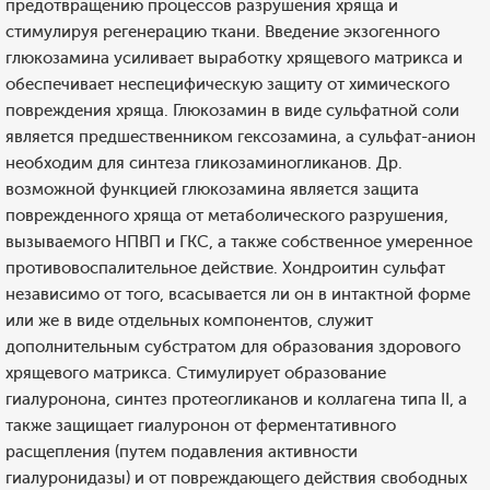
предотвращению процессов разрушения хряща и
стимулируя регенерацию ткани. Введение экзогенного
глюкозамина усиливает выработку хрящевого матрикса и
обеспечивает неспецифическую защиту от химического
повреждения хряща. Глюкозамин в виде сульфатной соли
является предшественником гексозамина, а сульфат-анион
необходим для синтеза гликозаминогликанов. Др.
возможной функцией глюкозамина является защита
поврежденного хряща от метаболического разрушения,
вызываемого НПВП и ГКС, а также собственное умеренное
противовоспалительное действие. Хондроитин сульфат
независимо от того, всасывается ли он в интактной форме
или же в виде отдельных компонентов, служит
дополнительным субстратом для образования здорового
хрящевого матрикса. Стимулирует образование
гиалуронона, синтез протеогликанов и коллагена типа II, а
также защищает гиалуронон от ферментативного
расщепления (путем подавления активности
гиалуронидазы) и от повреждающего действия свободных