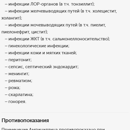
– инфекции ЛОР-органов (в т.ч. тонзиллит);
– инфекции желчевыводящих путей (в т.ч. холецистит,
холангит);
– инфекции мочевыводящих путей (в т.ч. пиелит,
пиелонефрит, цистит);
– инфекции ЖКТ (в т.ч. сальмонеллоносительство);
– гинекологические инфекции;
– инфекции кожи и мягких тканей;
– перитонит;
– сепсис, септический эндокардит;
– менингит;
– ревматизм;
– рожа;
– скарлатина;
– гонорея.
Противопоказания
Применение Ампициллина противопоказано при