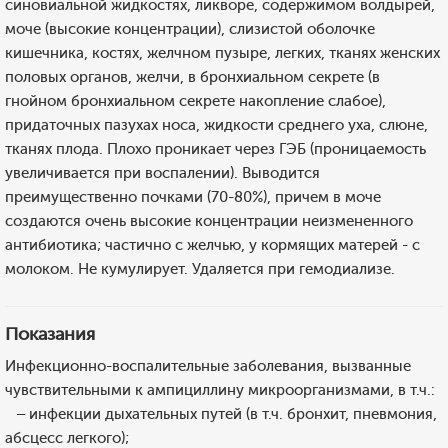
синовиальной жидкостях, ликворе, содержимом волдырей,
моче (высокие концентрации), слизистой оболочке
кишечника, костях, желчном пузыре, легких, тканях женских
половых органов, желчи, в бронхиальном секрете (в
гнойном бронхиальном секрете накопление слабое),
придаточных пазухах носа, жидкости среднего уха, слюне,
тканях плода. Плохо проникает через ГЭБ (проницаемость
увеличивается при воспалении). Выводится
преимущественно почками (70-80%), причем в моче
создаются очень высокие концентрации неизмененного
антибиотика; частично с желчью, у кормящих матерей - с
молоком. Не кумулирует. Удаляется при гемодиализе.
Показания
Инфекционно-воспалительные заболевания, вызванные
чувствительными к ампициллину микроорганизмами, в т.ч.:
– инфекции дыхательных путей (в т.ч. бронхит, пневмония,
абсцесс легкого);